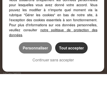
Aimargues (30470)
pour lesquelles vous avez donné votre accord. Vous
Lunel (34400)
pouvez les modifier à n'importe quel moment via la
Le Cailar (30740)
rubrique "Gérer les cookies" en bas de notre site, à
Sommieres (30250)
l'exception des cookies essentiels à son fonctionnement.
Gallargues Le Montueux (30660)
Pour plus d'informations sur vos données personnelles,
veuillez consulter
notre politique de protection des
Saint Laurent D'aigouze (30220)
données
.
Marsillargues (34590)
La Grande-motte (34280)
Cournonterral (34660)
Personnaliser
Tout accepter
Aubais (30250)
Domessargues (30350)
Continuer sans accepter
Mus (30121)
Vestric Et Candiac (30600)
Le Cres (34920)
Saint Christol (34400)
Quissac (30260)
Vergeze (30310)
Beauvoisin (30640)
Calvisson (30420)