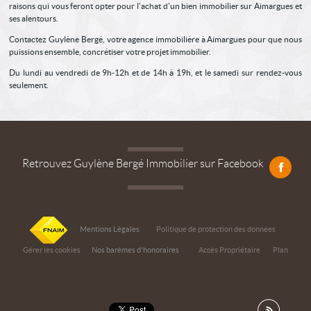
raisons qui vous feront opter pour l'achat d'un bien immobilier sur Aimargues et
ses alentours.
Contactez Guylène Bergé, votre agence immobilière à Aimargues pour que nous
puissions ensemble, concrétiser votre projet immobilier.
Du lundi au vendredi de 9h-12h et de 14h à 19h, et le samedi sur rendez-vous
seulement.
Retrouvez Guylène Bergé Immobilier sur Facebook
Mentions Légales
Politique de protection des données
Gérer les cookies
Nos barèmes d'honoraires
Accès Propriétaire
Plan