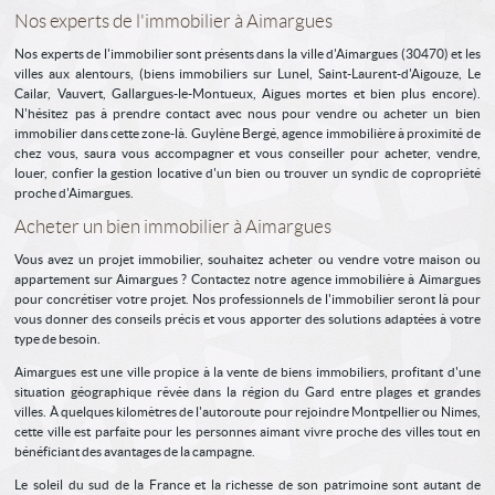
Nos experts de l'immobilier à Aimargues
Nos experts de l'immobilier sont présents dans la ville d'Aimargues (30470) et les
villes aux alentours, (biens immobiliers sur Lunel, Saint-Laurent-d'Aigouze, Le
Cailar, Vauvert, Gallargues-le-Montueux, Aigues mortes et bien plus encore).
N'hésitez pas à prendre contact avec nous pour vendre ou acheter un bien
immobilier dans cette zone-là. Guylène Bergé, agence immobilière à proximité de
chez vous, saura vous accompagner et vous conseiller pour acheter, vendre,
louer, confier la gestion locative d'un bien ou trouver un syndic de copropriété
proche d'Aimargues.
Acheter un bien immobilier à Aimargues
Vous avez un projet immobilier, souhaitez acheter ou vendre votre maison ou
appartement sur Aimargues ? Contactez notre agence immobilière à Aimargues
pour concrétiser votre projet. Nos professionnels de l'immobilier seront là pour
vous donner des conseils précis et vous apporter des solutions adaptées à votre
type de besoin.
Aimargues est une ville propice à la vente de biens immobiliers, profitant d'une
situation géographique rêvée dans la région du Gard entre plages et grandes
villes. À quelques kilomètres de l'autoroute pour rejoindre Montpellier ou Nimes,
cette ville est parfaite pour les personnes aimant vivre proche des villes tout en
bénéficiant des avantages de la campagne.
Le soleil du sud de la France et la richesse de son patrimoine sont autant de