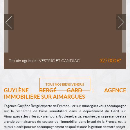
Terrain agricole - VESTRIC ET CANDIAC
327 000 €*
TOUS NOS BIENS VENDUS
GUYLÈNE BERGÉ GARD : AGENCE
IMMOBILIÈRE SUR AIMARGUES
L'agence Guylène Bergé experte de l'immobilier sur Aimargues vous accompagne
sur la recherche de biens immobiliers dans le département du Gard sur
Aimargues et les villes aux alentours. Guylène Bergé, réputée par sa présence et sa
grande connaissance du secteur de l'immobilier dans le sud de la France, est la
mieux placée pour un accompagnement de qualité dans la gestion de votre projet.