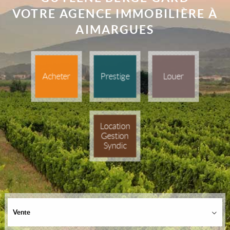
VOTRE AGENCE IMMOBILIÈRE À
AIMARGUES
Acheter
Prestige
Louer
Location
Gestion
Syndic
Vente