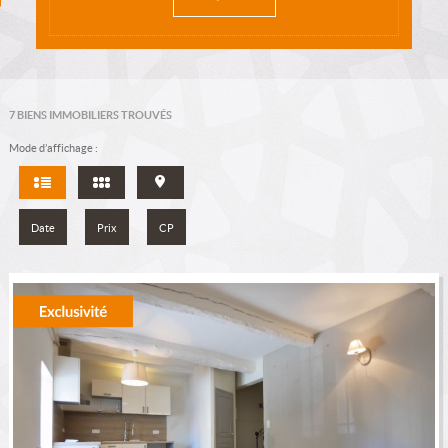
7
BIENS IMMOBILIERS TROUVÉS
Mode d’affichage :
Date
Prix
CP