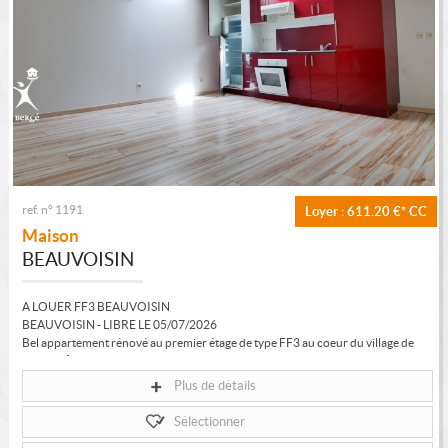
ref. n° 1191
Loyer : 611.20 €*
CC
Maison
BEAUVOISIN
A LOUER FF3 BEAUVOISIN
BEAUVOISIN - LIBRE LE 05/07/2026
Bel appartement rénové au premier étage de type FF3 au coeur du village de
50.37 M² habitables comprenant, un grand...
Plus de détails
Sélectionner