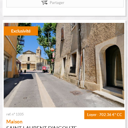
Partager
ref. n° 1335
Loyer : 702.36 €*
CC
Maison