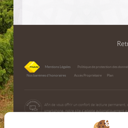
Ret
Mentions Légales
Politique de protection des donné
Nos barèmes d'honoraires
Accès Propriétaire
Plan
Afin de vous offrir un confort de lecture permanent, 
smartphone, notre site s’adapte automatiquement aux