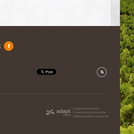
k
Logiciel immobilier
Création site immobilier
Référencement immobilier