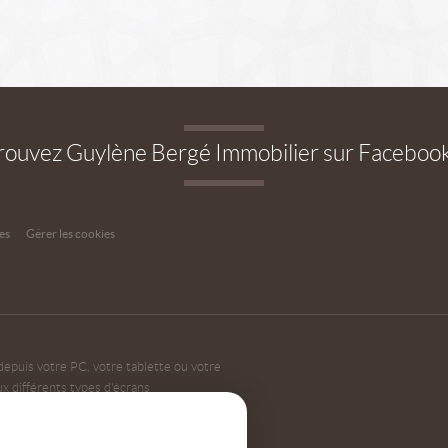
rouvez Guylène Bergé Immobilier sur Faceboo
es
Gérer les cookies
depuis votre PC, votre tablette ou votre
 différents types d'écrans