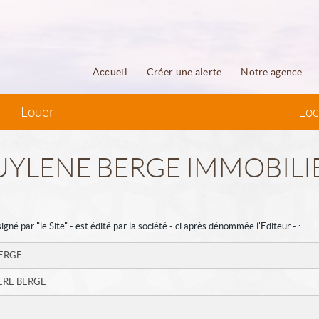
Accueil
Créer une alerte
Notre agence
Louer
Loc
 GUYLENE BERGE IMMOBILI
é par "le Site" - est édité par la société - ci après dénommée l'Editeur - :
ERGE
ERE BERGE