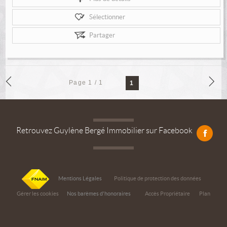
Sélectionner
Partager
Page 1 / 1
1
Retrouvez Guylène Bergé Immobilier sur Facebook
Mentions Légales
Politique de protection des données
Gérer les cookies
Nos barèmes d'honoraires
Accès Propriétaire
Plan