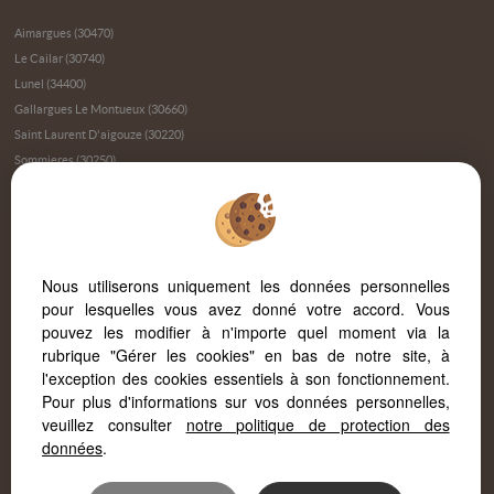
Aimargues (30470)
Le Cailar (30740)
Lunel (34400)
Gallargues Le Montueux (30660)
Saint Laurent D'aigouze (30220)
Sommieres (30250)
Domessargues (30350)
Saint Christol (34400)
Vergeze (30310)
Beauvoisin (30640)
Nous utiliserons uniquement les données personnelles
Aubais (30250)
pour lesquelles vous avez donné votre accord. Vous
Cournonterral (34660)
pouvez les modifier à n'importe quel moment via la
Le Cres (34920)
rubrique "Gérer les cookies" en bas de notre site, à
Marsillargues (34590)
l'exception des cookies essentiels à son fonctionnement.
Mus (30121)
Pour plus d'informations sur vos données personnelles,
La Grande-motte (34280)
veuillez consulter
notre politique de protection des
Calvisson (30420)
données
.