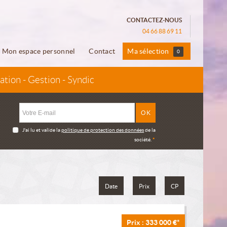
CONTACTEZ-NOUS
04 66 88 69 11
Mon espace personnel
Contact
Ma sélection
0
ation - Gestion - Syndic
J'ai lu et valide la
politique de protection des données
de la
société.
*
Date
Prix
CP
Prix : 333 000 €*