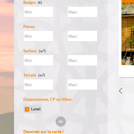
Budget
(€)
Pièces
2
Surface
(m
)
2
Terrain
(m
)
Départements, CP ou Villes :
Lunel
X
Dessinez sur la carte !