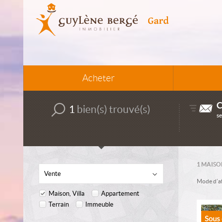
Acheter
C
1
bien(s) trouvé(s)
se
1
MAISON
Vente
Mode d’af
Maison, Villa
Appartement
Terrain
Immeuble