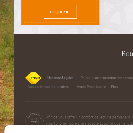
CLIQUEZ ICI
Ret
Mentions Légales
Politique de protection des donné
Nos barèmes d'honoraires
Accès Propriétaire
Plan
Afin de vous offrir un confort de lecture permanent, 
smartphone, notre site s’adapte automatiquement aux