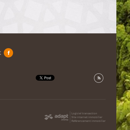
k
Logiciel transaction
Site internet immobilier
Référencement immobilier