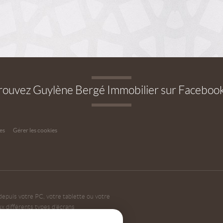
rouvez Guylène Bergé Immobilier sur Faceboo
es
Gérer les cookies
depuis votre PC, votre tablette ou votre
 différents types d'écrans