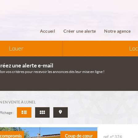
Accueil
Créer une alerte
Notre agence
Louer
Loc
réez une alerte e-mail
lon vos critères pour recevoir les annonces dès leur mise en ligne !
 EN VENTE À LUNEL
fichage :
ref. n° 374